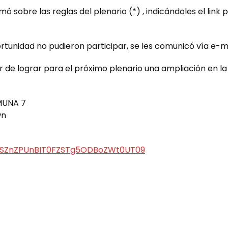
mó sobre las reglas del plenario (*) , indicándoles el link 
rtunidad no pudieron participar, se les comunicó vía e-mai
r de lograr para el próximo plenario una ampliación en l
MUNA 7
wn
nNSZnZPUnBIT0FZSTg5ODBoZWt0UT09