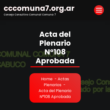
Skip
cccomuna7.org.ar
to
Content
Consejo Consultivo Comunal Comuna 7
Acta del
Plenario
N°108
Aprobada
Home
-
Actas
Plenarios
-
Acta del Plenario
N°108 Aprobada