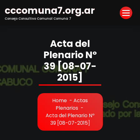
Skip
cccomuna7.org.ar
to
Content
Consejo Consultivo Comunal Comuna 7
Acta del
Plenario Nº
39 [08-07-
2015]
Home
-
Actas
Plenarios
-
Acta del Plenario Nº
39 [08-07-2015]