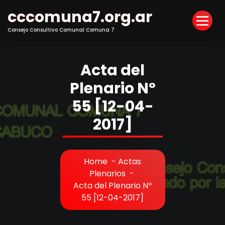
Skip
cccomuna7.org.ar
to
Content
Consejo Consultivo Comunal Comuna 7
Acta del
Plenario Nº
55 [12-04-
2017]
Home
-
Actas
Plenarios
-
Acta del Plenario Nº
55 [12-04-2017]