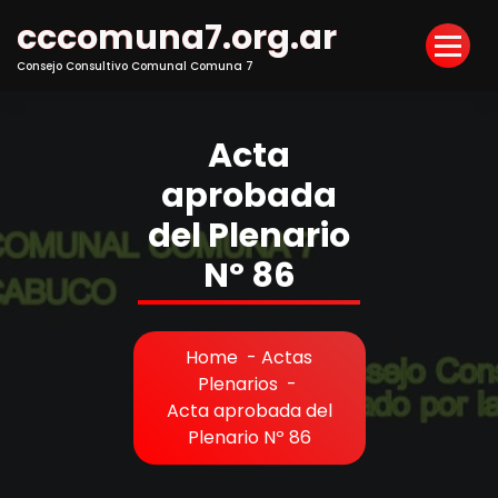
Skip
cccomuna7.org.ar
to
Content
Consejo Consultivo Comunal Comuna 7
Acta
aprobada
del Plenario
Nº 86
Home
-
Actas
Plenarios
-
Acta aprobada del
Plenario Nº 86