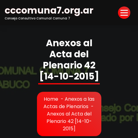
Skip
cccomuna7.org.ar
to
Content
Consejo Consultivo Comunal Comuna 7
Anexos al
Acta del
Plenario 42
[14-10-2015]
Home
-
Anexos a las
Actas de Plenarios
-
Anexos al Acta del
Plenario 42 [14-10-
2015]