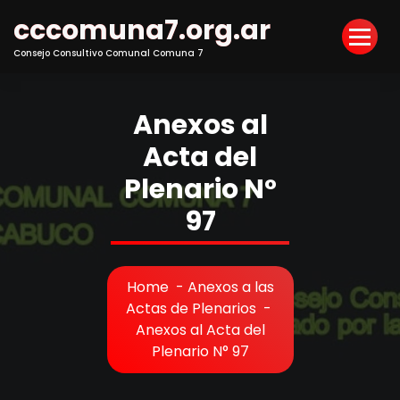
Skip
cccomuna7.org.ar
to
Content
Consejo Consultivo Comunal Comuna 7
Anexos al
Acta del
Plenario N°
97
Home
-
Anexos a las
Actas de Plenarios
-
Anexos al Acta del
Plenario N° 97