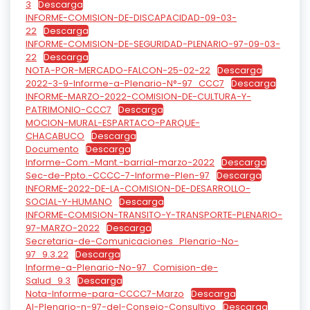
3
Descarga
INFORME-COMISION-DE-DISCAPACIDAD-09-03-
22
Descarga
INFORME-COMISION-DE-SEGURIDAD-PLENARIO-97-09-03-
22
Descarga
NOTA-POR-MERCADO-FALCON-25-02-22
Descarga
2022-3-9-Informe-a-Plenario-N°-97_CCC7
Descarga
INFORME-MARZO-2022-COMISION-DE-CULTURA-Y-
PATRIMONIO-CCC7
Descarga
MOCION-MURAL-ESPARTACO-PARQUE-
CHACABUCO
Descarga
Documento
Descarga
Informe-Com.-Mant.-barrial-marzo-2022
Descarga
Sec-de-Ppto.-CCCC-7-Informe-Plen-97
Descarga
INFORME-2022-DE-LA-COMISION-DE-DESARROLLO-
SOCIAL-Y-HUMANO
Descarga
INFORME-COMISION-TRANSITO-Y-TRANSPORTE-PLENARIO-
97-MARZO-2022
Descarga
Secretaria-de-Comunicaciones_Plenario-No-
97_9.3.22
Descarga
Informe-a-Plenario-No-97_Comision-de-
Salud_9.3
Descarga
Nota-Informe-para-CCCC7-Marzo
Descarga
Al-Plenario-n-97-del-Consejo-Consultivo
Descarga