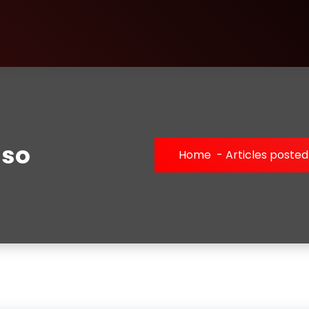
aso
Home
-
Articles poste