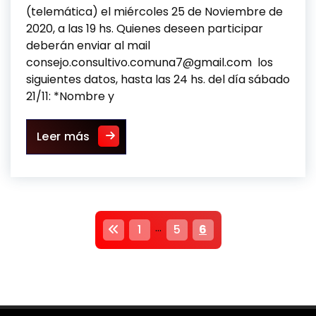
(telemática) el miércoles 25 de Noviembre de
2020, a las 19 hs. Quienes deseen participar
deberán enviar al mail
consejo.consultivo.comuna7@gmail.com los
siguientes datos, hasta las 24 hs. del día sábado
21/11: *Nombre y
Convocatoria pública al Plenario Nº 8
Leer más
P
…
1
5
6
a
g