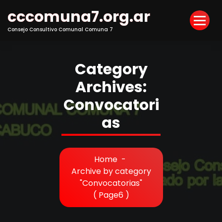
Skip
cccomuna7.org.ar
to
Content
Consejo Consultivo Comunal Comuna 7
Category
Archives:
Convocatori
as
Home
-
Archive by category
"Convocatorias"
( Page6 )