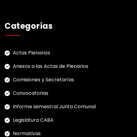
i
n
a
Categorías
c
i
Actas Plenarios
ó
Anexos a las Actas de Plenarios
n
Comisiones y Secretarías
d
Convocatorias
e
Informe semestral Junta Comunal
e
n
Legislatura CABA
t
Normativas