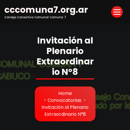
Skip
cccomuna7.org.ar
to
Content
Consejo Consultivo Comunal Comuna 7
Invitación al
Plenario
Extraordinar
io N°8
Home
-
Convocatorias
-
Invitación al Plenario
Extraordinario N°8