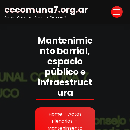
Skip
cccomuna7.org.ar
to
Content
Consejo Consultivo Comunal Comuna 7
Mantenimie
nto barrial,
espacio
público e
infraestruct
ura
Home
-
Actas
Plenarios
-
Mantenimiento