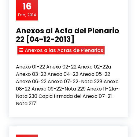
16
Feb, 2014
Anexos al Acta del Plenario
22 [04-12-2013]
Anexos a las Actas de Plenarios
Anexo 01-22 Anexo 02-22 Anexo 02-22a
Anexo 03-22 Anexo 04-22 Anexo 05-22
Anexo 06-22 Anexo 07-22-Nota 228 Anexo
08-22 Anexo 09-22-Nota 229 Anexo 11-21a-
Nota 230 Copia firmada del Anexo 07-21-
Nota 217