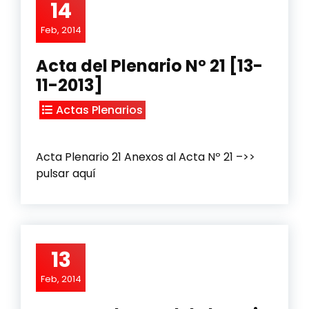
14
Feb, 2014
Acta del Plenario Nº 21 [13-
11-2013]
Actas Plenarios
Acta Plenario 21 Anexos al Acta Nº 21 –>>
pulsar aquí
13
Feb, 2014