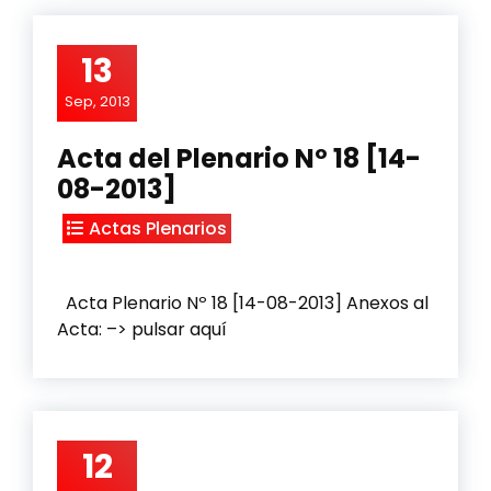
13
Sep, 2013
Acta del Plenario Nº 18 [14-
08-2013]
Actas Plenarios
Acta Plenario Nº 18 [14-08-2013] Anexos al
Acta: –> pulsar aquí
12