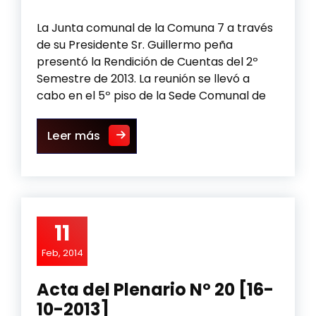
La Junta comunal de la Comuna 7 a través
de su Presidente Sr. Guillermo peña
presentó la Rendición de Cuentas del 2º
Semestre de 2013. La reunión se llevó a
cabo en el 5º piso de la Sede Comunal de
Plenario Extraordinario del 11-12-2013
Leer más
11
Feb, 2014
Acta del Plenario Nº 20 [16-
10-2013]