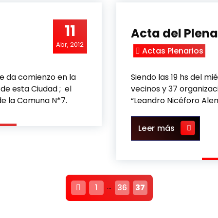
11
Acta del Plena
Abr, 2012
Actas Plenarios
 se da comienzo en la
Siendo las 19 hs del mi
de esta Ciudad ; el
vecinos y 37 organizac
de la Comuna N*7.
“Leandro Nicéforo Alem”
Acta del P
Leer más
P
…
1
36
37
a