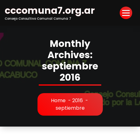
Skip
cccomuna7.org.ar
to
Content
Consejo Consultivo Comunal Comuna 7
Monthly
Archives:
septiembre
2016
Home
-
2016
-
septiembre