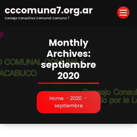
Skip
cccomuna7.org.ar
to
Content
Consejo Consultivo Comunal Comuna 7
Monthly
Archives:
septiembre
2020
Home
-
2020
-
septiembre