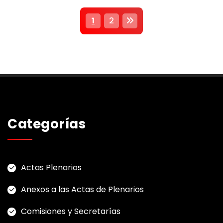
P
1
2
a
g
i
n
a
Categorías
c
i
Actas Plenarios
ó
Anexos a las Actas de Plenarios
n
Comisiones y Secretarías
d